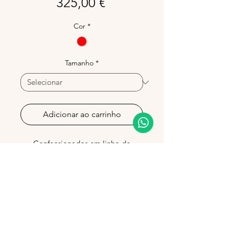
Preço
325,00 €
Cor
*
Tamanho
*
Adicionar ao carrinho
Confeccionados em linho de
elevada qualidade, com bordado
de caranguejos, são produzidos em
Portugal, garantindo um
acabamento distinto.
Ideais para ocasiões especiais ou
para acrescentar cor ao dia a dia.
Política de privacidade