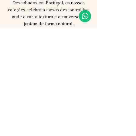
Desenhadas em Portugal, as nossas
coleções celebram mesas descontraídas,
onde a cor, a textura e a conversa se
juntam de forma natural.
Porque é à volta da mesa
que a vida acontece.
Política de privacidade
Termos de serviço
Termos de envio e devoluções