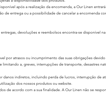
jeitas à disponibilidade dos produtos.
isponível após a realização da encomenda, a Our Linen entrar
são de entrega ou a possibilidade de cancelar a encomenda co
s, entregas, devoluções e reembolsos encontra-se disponível na
vel por atrasos ou incumprimento das suas obrigações devido a
e limitando a, greves, interrupções de transporte, desastres na
 danos indiretos, incluindo perda de lucros, interrupção de a
utilização dos nossos produtos ou website.
dos de acordo com a sua finalidade. A Our Linen não se respon