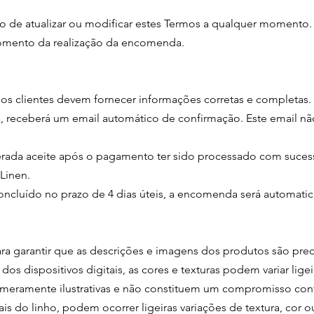
ito de atualizar ou modificar estes Termos a qualquer momento.
omento da realização da encomenda.
os clientes devem fornecer informações corretas e completas.
 receberá um email automático de confirmação. Este email não
ada aceite após o pagamento ter sido processado com sucess
Linen.
ncluído no prazo de 4 dias úteis, a encomenda será automati
a garantir que as descrições e imagens dos produtos são prec
dos dispositivos digitais, as cores e texturas podem variar lige
meramente ilustrativas e não constituem um compromisso cont
rais do linho, podem ocorrer ligeiras variações de textura, cor 