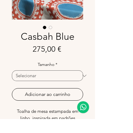
Casbah Blue
Preço
275,00 €
Tamanho
*
Adicionar ao carrinho
Toalha de mesa estampada em
linho, inspirada em padrões
mediterrânicos. Uma peça de
destaque concebida para trazer cor