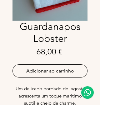
Guardanapos
Lobster
Preço
68,00 €
Adicionar ao carrinho
Um delicado bordado de lagosta
acrescenta um toque marítimo
subtil e cheio de charme.
100% linho.
Pack Inclui
4 Guardanapos (40x40 cm)