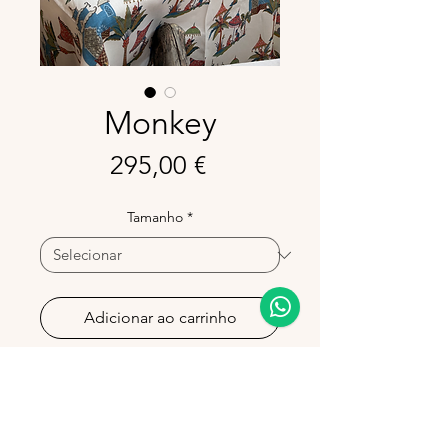
Monkey
Preço
295,00 €
Tamanho
*
Adicionar ao carrinho
Esta toalha de linho combina um
estampado exótico e elegante,
perfeita para uma mesa única.