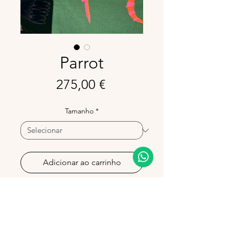
Parrot
Preço
275,00 €
Tamanho
*
Adicionar ao carrinho
100% linho
Toalha em puro linho. Produzida
em Portugal, combina elegância e