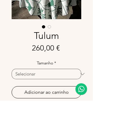
Tulum
Preço
260,00 €
Tamanho
*
Adicionar ao carrinho
Toalha 100% linho com padrão
inspirado em Tulum, com padrão
geométrico verde com pássaros
tropicais, perfeita para mesas